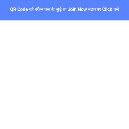
QR Code को स्कैन कर के जुड़े या Join Now बटन पर Click करे